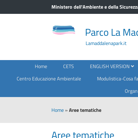
Ministero dell'Ambiente e della Sicurezz
Parco La Ma
Lamaddalenapark.it
Home
CETS
ENGLISH VERSION
Centro Educazione Ambientale
Modulistica-Cosa fa
Organ
Home
»
Aree tematiche
Aree tematiche