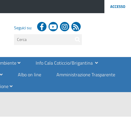
ACCESSO
Seguici su:
testo
da
cercare
Ambiente
Info Cala Coticcio/Brigantina
Albo on line
Amministrazione Trasparente
zione