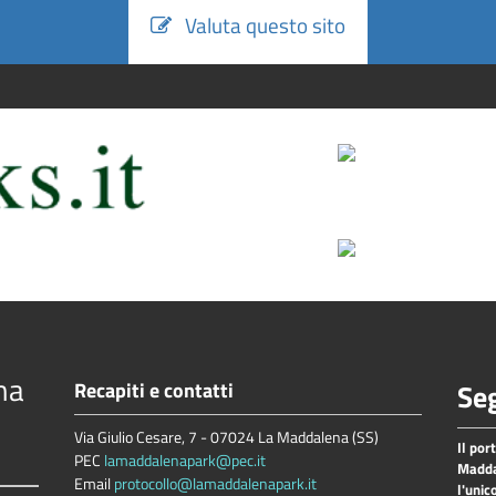
Valuta questo sito
na
Recapiti e contatti
Seg
Via Giulio Cesare, 7 - 07024 La Maddalena (SS)
Il por
PEC
lamaddalenapark@pec.it
Madda
Email
protocollo@lamaddalenapark.it
l'unic