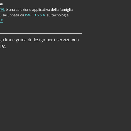
ne
TAL
è una soluzione applicativa della famiglia
S
sviluppata da
ISWEB S.p.A.
su tecnologia
B®