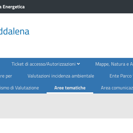
a Energetica
ddalena
Ticket di accesso/Autorizzazioni
Mappe, Natura e 
re per
Valutazioni incidenza ambientale
Ente Parco
ismo di Valutazione
Aree tematiche
Area comunica