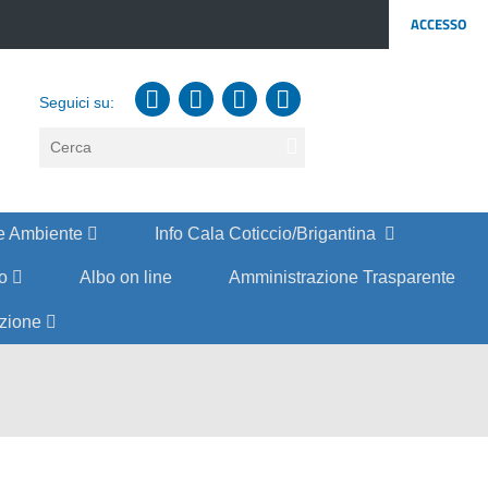
ACCESSO
Seguici su:
testo
da
cercare
e Ambiente
Info Cala Coticcio/Brigantina
co
Albo on line
Amministrazione Trasparente
azione