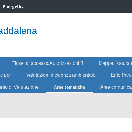
a Energetica
addalena
Ticket di accesso/Autorizzazioni
Mappe, Natura 
re per
Valutazioni incidenza ambientale
Ente Par
Aree tematiche
smo di Valutazione
Area comunic