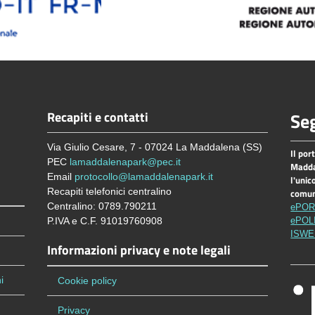
Recapiti e contatti
Seg
Via Giulio Cesare, 7 - 07024 La Maddalena (SS)
Il por
PEC
lamaddalenapark@pec.it
Madda
Email
protocollo@lamaddalenapark.it
l'unic
Recapiti telefonici centralino
comu
Centralino: 0789.790211
ePOR
P.IVA e C.F. 91019760908
ePOL
ISW
Informazioni privacy e note legali
i
Cookie policy
Privacy