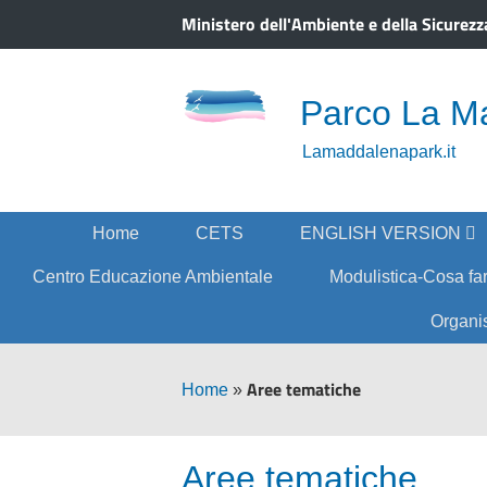
Ministero dell'Ambiente e della Sicurezz
Parco La M
Lamaddalenapark.it
Home
CETS
ENGLISH VERSION
Centro Educazione Ambientale
Modulistica-Cosa fa
Organi
Aree tematiche
Home
»
Aree tematiche