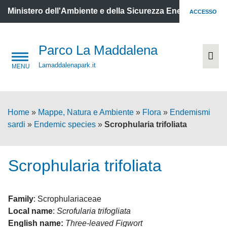
Ministero dell'Ambiente e della Sicurezza Energetica
ACCESSO
Parco La Maddalena
Lamaddalenapark.it
Home
»
Mappe, Natura e Ambiente
»
Flora
»
Endemismi
sardi
»
Endemic species
»
Scrophularia trifoliata
Scrophularia trifoliata
Family
: Scrophulariaceae
Local name
:
Scrofularia trifogliata
English name:
Three-leaved Figwort