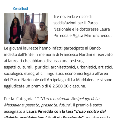
Contributi
Tre novembre ricco di
soddisfazioni per il Parco
Nazionale e le dottoresse Laura
Pirredda e Agata Marruncheddu.
Le giovani laureate hanno infatti partecipato al Bando
indetto dall'Ente in memoria di Francesco Nardini e riservato
ai laureati che abbiano discusso una tesi sugli
aspetti
culturali, giuridici, architettonici, urbanistici, artistici,
sociologici, etnografici, linguistici, economici legati all’area
del Parco Nazionale dell'Arcipelago di La Maddalena e si sono
aggiudicate un premio di € 2.500,00 ciascuna.
Per la
Categoria 1° “
Parco nazionale Arcipelago di La
Maddalena: passato, presente, futuro
", il premio è stato
assegnato a
Laura Pirredda con la tesi "
L'uso scritto del
dialetto maddalenino: L'isuli du Sprafundu
"
, mentre per la