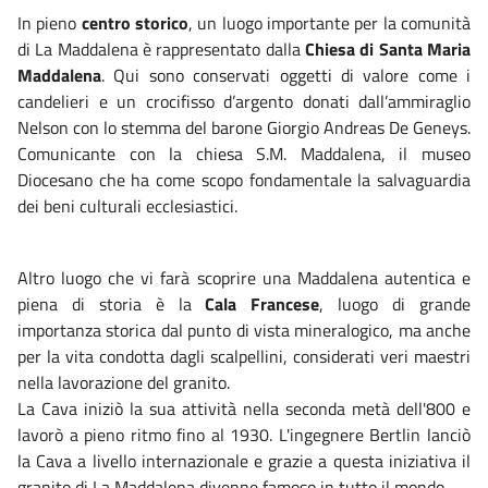
In pieno
centro storico
, un luogo importante per la comunità
di La Maddalena è rappresentato dalla
Chiesa di Santa Maria
Maddalena
. Qui sono conservati oggetti di valore come i
candelieri e un crocifisso d’argento donati dall’ammiraglio
Nelson con lo stemma del barone Giorgio Andreas De Geneys.
Comunicante con la chiesa S.M. Maddalena, il museo
Diocesano che ha come scopo fondamentale la salvaguardia
dei beni culturali ecclesiastici.
Altro luogo che vi farà scoprire una Maddalena autentica e
piena di storia è la
Cala Francese
, luogo di grande
importanza storica dal punto di vista mineralogico, ma anche
per la vita condotta dagli scalpellini, considerati veri maestri
nella lavorazione del granito.
La Cava iniziò la sua attività nella seconda metà dell'800 e
lavorò a pieno ritmo fino al 1930. L'ingegnere Bertlin lanciò
la Cava a livello internazionale e grazie a questa iniziativa il
granito di La Maddalena divenne famoso in tutto il mondo.