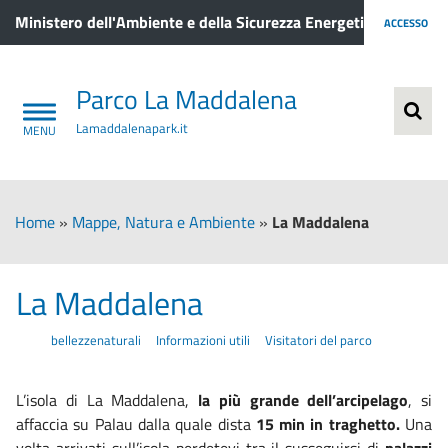
Ministero dell'Ambiente e della Sicurezza Energetica
ACCESSO
Parco La Maddalena
Lamaddalenapark.it
Home
»
Mappe, Natura e Ambiente
»
La Maddalena
La Maddalena
bellezzenaturali
Informazioni utili
Visitatori del parco
L’isola di La Maddalena,
la più grande dell’arcipelago
, si
affaccia su Palau dalla quale dista
15 min in traghetto.
Una
volta arrivati sull’isola perdetevi tra il susseguirsi di
palazzi