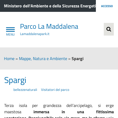
Ministero dell'Ambiente e della Sicurezza Energetica
ACCESSO
Parco La Maddalena
Lamaddalenapark.it
Home
»
Mappe, Natura e Ambiente
»
Spargi
Spargi
bellezzenaturali
Visitatori del parco
Terza isola per grandezza dell’arcipelago, si erge
maestosa
immersa in una fittissima
vegetazione
.
Raggiungibile solo via mare, ma lo sforzo
vale