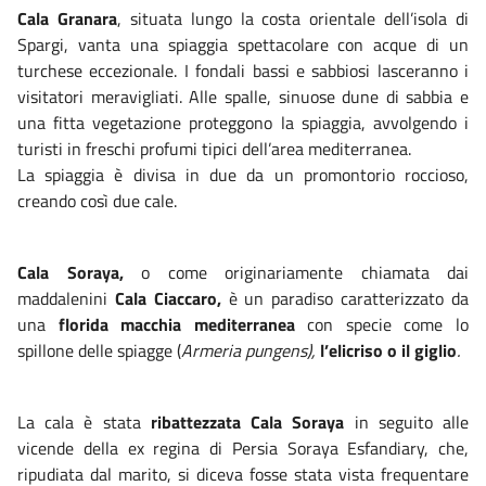
Cala Granara
, situata lungo la costa orientale dell’isola di
Spargi,
vanta una spiaggia spettacolare con acque di un
turchese eccezionale. I fondali bassi e sabbiosi lasceranno i
visitatori meravigliati. Alle spalle, sinuose dune di sabbia e
una fitta vegetazione proteggono la spiaggia, avvolgendo i
turisti in freschi profumi tipici dell’area mediterranea.
La spiaggia è divisa in due da un promontorio roccioso,
creando così due cale.
Cala Soraya,
o come originariamente chiamata dai
maddalenini
Cala Ciaccaro,
è un paradiso caratterizzato da
una
florida macchia mediterranea
con specie come lo
spillone delle spiagge (
Armeria pungens),
l’elicriso o il giglio
.
La cala è stata
ribattezzata Cala Soraya
in seguito alle
vicende della ex regina di Persia Soraya Esfandiary,
che,
ripudiata dal marito,
si diceva fosse
stata vista frequentare