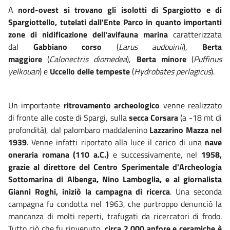
A
nord-ovest si trovano gli isolotti di Spargiotto e di
Spargiottello,
tutelati dall'Ente Parco in quanto importanti
zone di nidificazione dell'avifauna marina
caratterizzata
dal
Gabbiano corso
(
Larus audouinii
),
Berta
maggiore
(
Calonectris diomedea
),
Berta minore
(
Puffinus
yelkouan
) e
Uccello delle tempeste
(
Hydrobates perlagicus
).
Un importante
ritrovamento archeologico
venne realizzato
di fronte alle coste di Spargi, sulla
secca Corsara
(a -18 mt
di
profondità), dal palombaro maddalenino
Lazzarino Mazza nel
1939
. Venne infatti riportato alla luce il carico di una
nave
oneraria romana (110 a.C.)
e successivamente, nel
1958,
grazie al direttore del Centro Sperimentale d'Archeologia
Sottomarina di Albenga, Nino Lamboglia, e al giornalista
Gianni Roghi, iniziò la campagna di ricerca
. Una seconda
campagna fu condotta nel 1963, che purtroppo denunciò la
mancanza di molti reperti, trafugati da ricercatori di frodo.
Tutto ciò che fu rinvenuto,
circa 2.000 anfore e ceramiche è