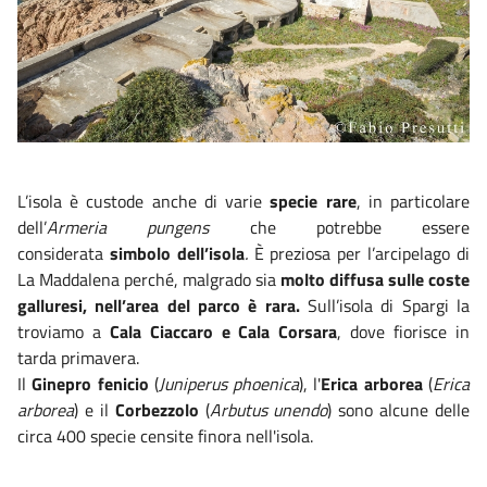
L’isola è custode anche di varie
specie rare
, in particolare
dell’
Armeria pungens
che potrebbe essere
considerata
simbolo dell’isola
.
È preziosa per l’arcipelago di
La Maddalena perché, malgrado sia
molto diffusa sulle coste
galluresi, nell’area del parco è rara.
Sull’isola di Spargi la
troviamo a
Cala Ciaccaro e Cala Corsara
, dove fiorisce in
tarda primavera.
Il
Ginepro fenicio
(
Juniperus phoenica
), l'
Erica arborea
(
Erica
arborea
) e il
Corbezzolo
(
Arbutus unendo
) sono alcune delle
circa 400 specie censite finora nell'isola.