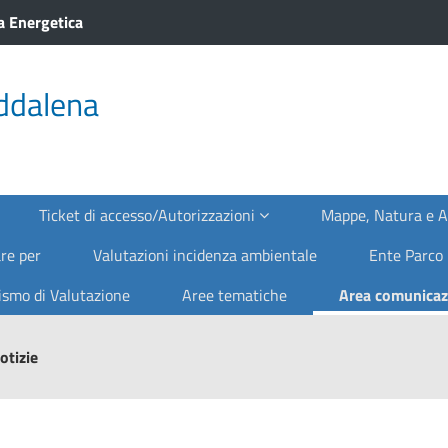
a Energetica
ddalena
Ticket di accesso/Autorizzazioni
Mappe, Natura e 
re per
Valutazioni incidenza ambientale
Ente Parco
smo di Valutazione
Aree tematiche
Area comunica
otizie