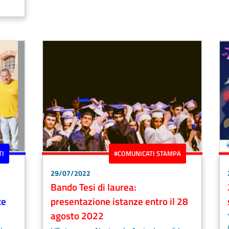
TI
#COMUNICATI STAMPA
29/07/2022
Bando Tesi di laurea:
ce
presentazione istanze entro il 28
agosto 2022