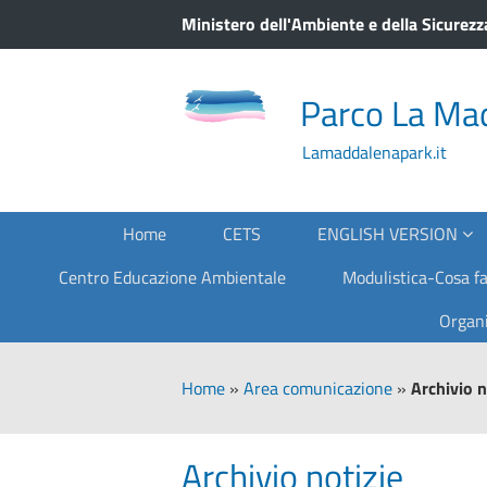
Ministero dell'Ambiente e della Sicurezz
Parco La Ma
Lamaddalenapark.it
Home
CETS
ENGLISH VERSION
Centro Educazione Ambientale
Modulistica-Cosa fa
Organi
Home
»
Area comunicazione
»
Archivio n
Archivio notizie