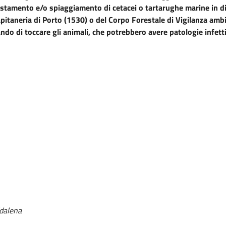
istamento e/o spiaggiamento di cetacei o tartarughe marine in diff
Capitaneria di Porto (1530) o del Corpo Forestale di Vigilanza amb
tando di toccare gli animali, che potrebbero avere patologie infe
ddalena