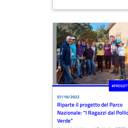
#PROGET
07/10/2022
Riparte il progetto del Parco
Nazionale: “I Ragazzi dal Polli
Verde”