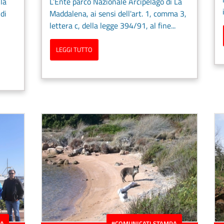
la
L’Ente parco Nazionale Arcipelago di La
di
Maddalena, ai sensi dell'art. 1, comma 3,
lettera c, della legge 394/91, al fine...
LEGGI TUTTO
PA
#COMUNICATI STAMPA