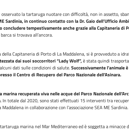
 osservato la tartaruga nuotare con difficoltà, non in assetto, sban
ME Sardinia, in continuo contatto con la Dr. Gaio dell’Ufficio Am
o concludere tempestivamente anche grazie alla Capitaneria di 
barca si trovava all’ancora.
ella Capitaneria di Porto di La Maddalena, si è provveduto a idrata
tezzata dai suoi soccorritori “Lady Wolf”,
è stata quindi trasporta
 alcuni dati sulle condizioni di salute.
Successivamente l’animale è
presso il Centro di Recupero del Parco Nazionale dell’Asinara.
a marina recuperata viva nelle acque del Parco Nazionale dell’Ar
a
. In totale dal 2020, sono stati effettuati 15 interventi tra recupe
a Maddalena in collaborazione con l’associazione SEA ME Sardinia.
 tartaruga marina nel Mar Mediterraneo ed è soggetta a minacce de