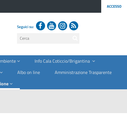
ACCESSO
Seguici su:
testo
da
cercare
Ambiente
Info Cala Coticcio/Brigantina
Albo on line
Amministrazione Trasparente
zione