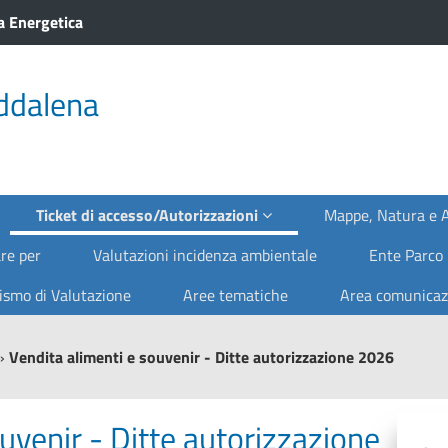
a Energetica
ddalena
Ticket di accesso/Autorizzazioni
Mappe, Natura e
re per
Valutazioni incidenza ambientale
Ente Parco
ismo di Valutazione
Aree tematiche
Area comunica
»
Vendita alimenti e souvenir - Ditte autorizzazione 2026
uvenir - Ditte autorizzazione