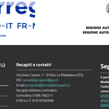
na
Recapiti e contatti
Seg
Via Giulio Cesare, 7 - 07024 La Maddalena (SS)
Il por
PEC
lamaddalenapark@pec.it
Madda
Email
protocollo@lamaddalenapark.it
l'unic
Recapiti telefonici centralino
comu
Centralino: 0789.790211
ePOR
P.IVA e C.F. 91019760908
ePOLI
ISWE