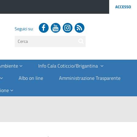
ACCESSO
Seguici su:
testo
da
cercare
 Ambiente
Info Cala Coticcio/Brigantina
Albo on line
Amministrazione Trasparente
zione