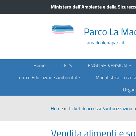
Ministero dell'Ambiente e della Sicurezz
Parco La Ma
Lamaddalenapark.it
Home
CETS
ENGLISH VERSION
Centro Educazione Ambientale
Modulistica-Cosa fa
Organ
Home
»
Ticket di accesso/Autorizzazioni
Vendita alimenti e so