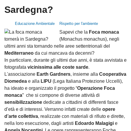
Sardegna?
Educazione Ambientale
Rispetto per l'ambiente
Sapevi che la
Foca monaca
(Monachus monachus), negli
ultimi anni sta tornando nelle aree settentrionali del
Mediterraneo
da cui mancava da decenni?
In particolare, durante gli ultimi due anni, è stata avvistata e
fotografata
vicinissima alle coste sarde
.
L'associazione
Earth Gardners
, insieme alla
Cooperativa
Diomedea
e alla
LIPU
(Lega Italiana Protezione Uccelli),
ha ideato e organizzato il progetto “
Operazione Foca
monaca
” che si compone di diverse attività di
sensibilizzazione
dedicate a cittadini di differenti fasce
d’età e di interessi. Verranno infatti create delle
opere
d’arte collettiva
, realizzate con materiali di rifiuto e dirette,
nella loro esecuzione, dagli artisti
Edoardo Malagigi
e
Angela Nocentini
. Le opere rappresenteranno Foche