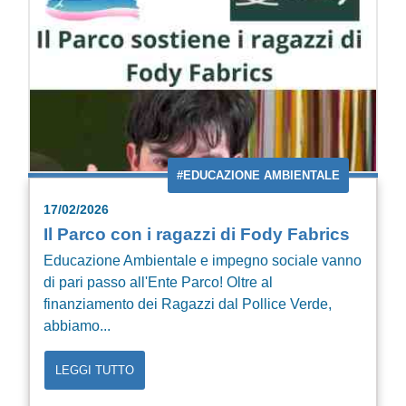
#EDUCAZIONE AMBIENTALE
17/02/2026
Il Parco con i ragazzi di Fody Fabrics
Educazione Ambientale e impegno sociale vanno
di pari passo all'Ente Parco! Oltre al
finanziamento dei Ragazzi dal Pollice Verde,
abbiamo...
LEGGI TUTTO