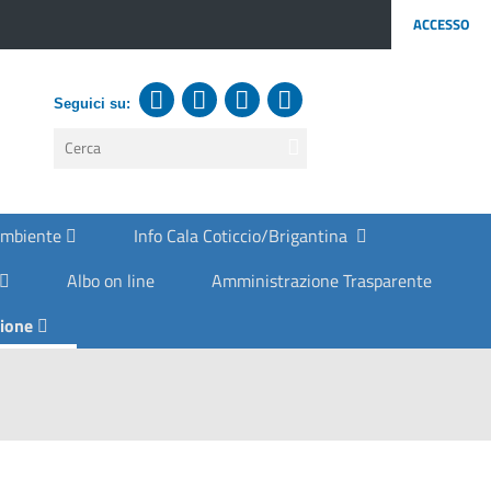
ACCESSO
Seguici su:
testo
da
cercare
Ambiente
Info Cala Coticcio/Brigantina
Albo on line
Amministrazione Trasparente
zione