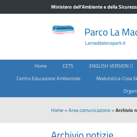
Ministero dell'Ambiente e della Sicurezz
Parco La Ma
Lamaddalenapark.it
Home
CETS
ENGLISH VERSION
Centro Educazione Ambientale
Modulistica-Cosa fa
Organi
Home
»
Area comunicazione
»
Archivio n
Archivio notizie