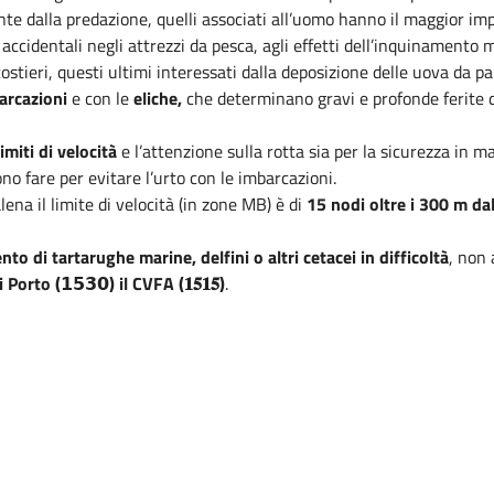
nte dalla pre­dazione, quelli associati all’uomo hanno il maggior im
 accidentali negli attrezzi da pesca, agli effetti dell’inquinamento 
stieri, questi ultimi interessati dalla deposizione delle uova da part
arcazioni
e con le
eliche,
che
determi­nano gravi e profonde ferite d
miti di velocità
e l’attenzione sulla rotta sia per la sicurezza in m
no fare per evitare l’urto con le imbarcazioni.
ena il limite di velocità (in zone MB) è di
15 nodi oltre i 300 m dal
to di tartarughe marine, delfini o altri cetacei in difficoltà
, non 
i Porto (
𝟭𝟱𝟯𝟬
) il CVFA (
𝟏𝟓𝟏𝟓
)
.