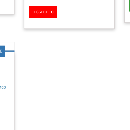
LEGGI TUTTO
E
rco