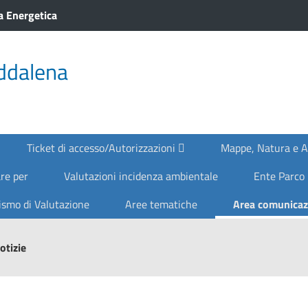
a Energetica
ddalena
Ticket di accesso/Autorizzazioni
Mappe, Natura e 
re per
Valutazioni incidenza ambientale
Ente Parco
smo di Valutazione
Aree tematiche
Area comunica
otizie