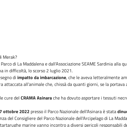
 di Merak?
Parco di La Maddalena e dall'Associazione SEAME Sardinia alla quale
 in difficoltà, lo scorso 2 luglio 2021.
segno di
impatto da imbarcazione
, che le aveva letteralmente am
ra attaccata all’animale che, chissà da quanti giorni, se la portava 
le cure del
CRAMA Asinara
che ha dovuto asportare i
tessuti necr
7 ottobre 2022
presso il Parco Nazionale dell'Asinara è stata
dinu
senza del Consigliere del Parco Nazionale dell'Arcipelago di La Mad
le tartarughe marine vanno incontro a diversi pericoli responsabili de