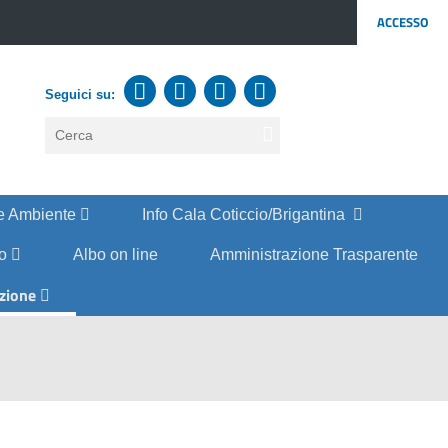
ACCESSO
Seguici su:
testo
da
cercare
e Ambiente
Info Cala Coticcio/Brigantina
co
Albo on line
Amministrazione Trasparente
zione