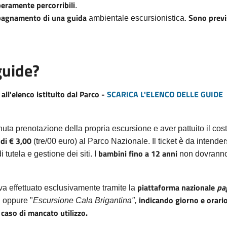
eramente percorribili
.
pagnamento di una guida
Sono previs
ambientale escursionistica.
guide?
 all'elenco istituito dal Parco -
SCARICA L'ELENCO DELLE GUIDE
uta prenotazione della propria escursione e aver pattuito il cos
di € 3,00
(tre/00 euro) al Parco Nazionale. Il ticket è da intende
bambini fino a 12 anni
i tutela e gestione dei siti. I
non dovranno 
piattaforma nazionale
pa
 va effettuato esclusivamente tramite la
indicando giorno e orari
" oppure "
Escursione Cala Brigantina",
caso di mancato utilizzo.