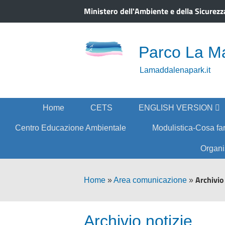
Ministero dell'Ambiente e della Sicurezz
Parco La M
Lamaddalenapark.it
Home
CETS
ENGLISH VERSION
Centro Educazione Ambientale
Modulistica-Cosa fa
Organi
Archivio
Home
»
Area comunicazione
»
Archivio notizie