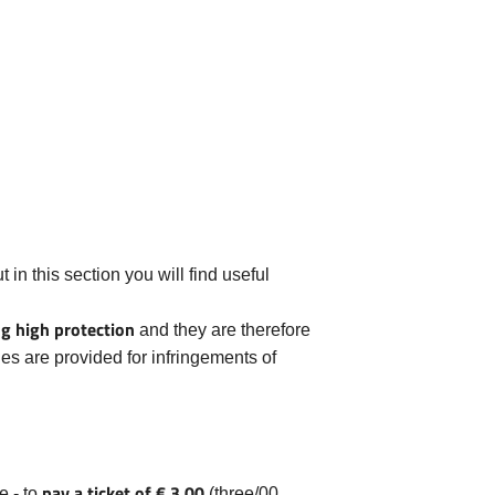
 in this section you will find useful
ng high protection
and they are therefore
ies are provided for infringements of
pay a ticket of € 3.00
e - to
(three/00