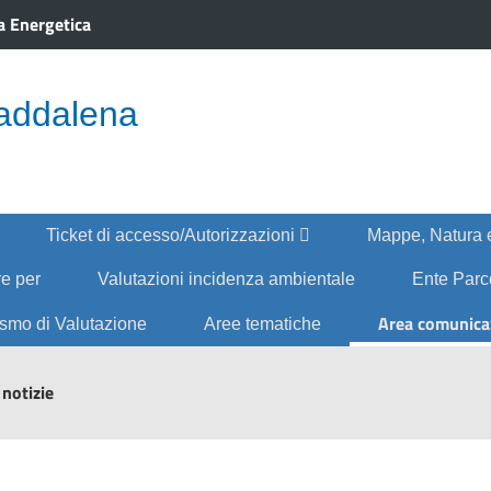
a Energetica
addalena
Ticket di accesso/Autorizzazioni
Mappe, Natura 
re per
Valutazioni incidenza ambientale
Ente Par
Area comunica
smo di Valutazione
Aree tematiche
 notizie