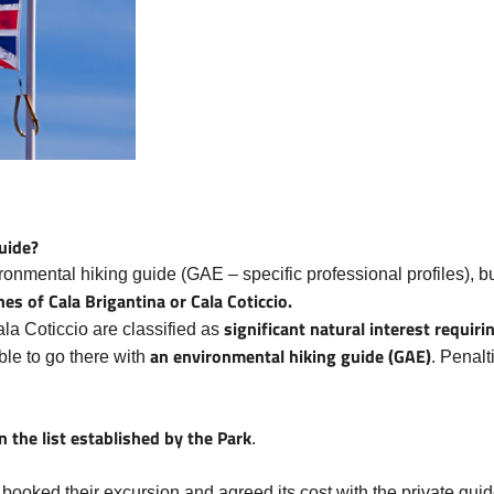
guide?
ronmental hiking guide (GAE – specific professional profiles), but
nes of Cala Brigantina or Cala Coticcio
.
significant natural interest
requiri
la Coticcio are classified as
an environmental hiking guide (GAE)
ible to go there with
. Penalt
 the list established by the Park
.
g booked their excursion and agreed its cost with the private guid