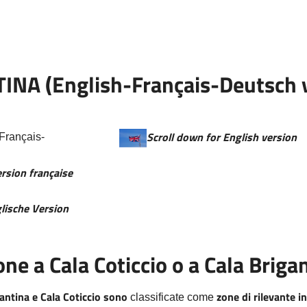
NA (English-Français-Deutsch v
Scroll down for English version
version française
glische Version
one a Cala Coticcio o a Cala Briga
gantina e Cala Coticcio sono
zone di rilevante i
classificate come