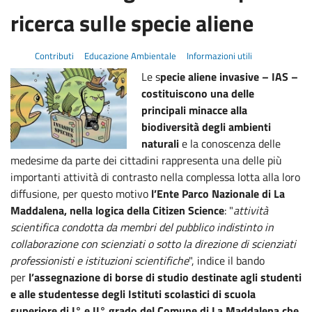
ricerca sulle specie aliene
Contributi
Educazione Ambientale
Informazioni utili
Le s
pecie aliene invasive – IAS –
costituiscono una delle
principali minacce alla
biodiversità degli ambienti
naturali
e la conoscenza delle
medesime da parte dei cittadini rappresenta una delle più
importanti attività di contrasto nella complessa lotta alla loro
diffusione, per questo motivo
l’Ente Parco Nazionale di La
Maddalena, nella logica della Citizen Science
: "
attività
scientifica condotta da membri del pubblico indistinto in
collaborazione con scienziati o sotto la direzione di scienziati
professionisti e istituzioni scientifiche
", indice il bando
per
l’assegnazione di borse di studio destinate agli studenti
e alle studentesse degli Istituti scolastici di scuola
superiore di I° e II° grado del Comune di La Maddalena che