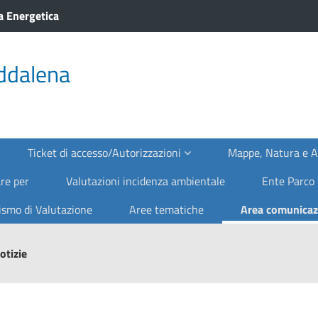
a Energetica
ddalena
Ticket di accesso/Autorizzazioni
Mappe, Natura e 
re per
Valutazioni incidenza ambientale
Ente Parco
smo di Valutazione
Aree tematiche
Area comunica
otizie