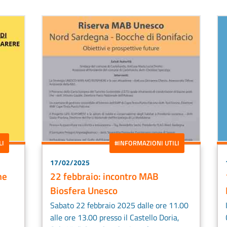
LI
#INFORMAZIONI UTILI
17/02/2025
me
22 febbraio: incontro MAB
Biosfera Unesco
Sabato 22 febbraio 2025 dalle ore 11.00
alle ore 13.00 presso il Castello Doria,