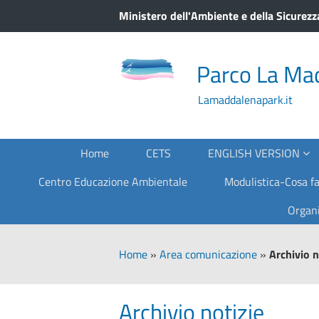
Ministero dell'Ambiente e della Sicurezz
Parco La Ma
Lamaddalenapark.it
Home
CETS
ENGLISH VERSION
Centro Educazione Ambientale
Modulistica-Cosa fa
Organi
Home
»
Area comunicazione
»
Archivio n
Archivio notizie