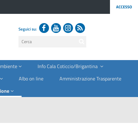
ACCESSO
Seguici su:
testo
da
cercare
Ambiente
Info Cala Coticcio/Brigantina
Albo on line
Amministrazione Trasparente
zione