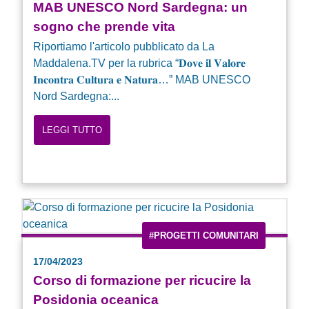
MAB UNESCO Nord Sardegna: un
sogno che prende vita
Riportiamo l'articolo pubblicato da La
Maddalena.TV per la rubrica “𝐃𝐨𝐯𝐞 𝐢𝐥 𝐕𝐚𝐥𝐨𝐫𝐞
𝐈𝐧𝐜𝐨𝐧𝐭𝐫𝐚 𝐂𝐮𝐥𝐭𝐮𝐫𝐚 𝐞 𝐍𝐚𝐭𝐮𝐫𝐚…” MAB UNESCO
Nord Sardegna:...
LEGGI TUTTO
#PROGETTI COMUNITARI
17/04/2023
Corso di formazione per ricucire la
Posidonia oceanica