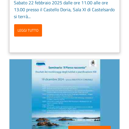
Sabato 22 febbraio 2025 dalle ore 11.00 alle ore
13.00 presso il Castello Doria, Sala XI di Castelsardo
si terrà...
LEGGI TUTTO