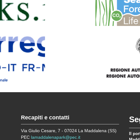
Recapiti e contatti
Se
Via Giulio Cesare, 7 - 07024 La Maddalena (SS)
Il po
PEC
lamaddalenapark@pec.it
Madda