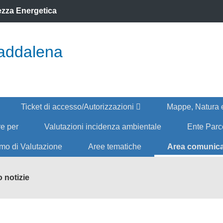
rezza Energetica
addalena
Ticket di accesso/Autorizzazioni
Mappe, Natura 
re per
Valutazioni incidenza ambientale
Ente Par
mo di Valutazione
Aree tematiche
Area comunic
 notizie