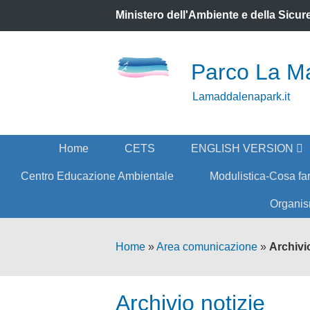
Ministero dell'Ambiente e della Sicu
Parco La M
Lamaddalenapark.it
Home
CETS
ENGLISH VERSION
Centro Educazione Ambientale
Modulistica-Cosa fa
Organis
Home
»
Area comunicazione
»
Archivio
Archivio notizie