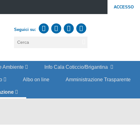
ACCESSO
Seguici su:
testo
da
cercare
e Ambiente
Info Cala Coticcio/Brigantina
co
Albo on line
Amministrazione Trasparente
azione