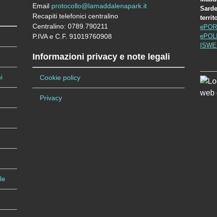
Email
protocollo@lamaddalenapark.it
Sardeg
Recapiti telefonici centralino
terri
Centralino: 0789.790211
ePOR
P.IVA e C.F. 91019760908
ePOL
ISW
Informazioni privacy e note legali
i
Cookie policy
Privacy
le