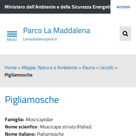
Ministero dell'Ambiente e della Sicurezza Energetica
ACCESSO
Parco La Maddalena
Lamaddalenapark.it
Home
»
Mappe, Natura e Ambiente
»
Fauna
»
Uccelli
»
Pigliamosche
Pigliamosche
Famiglia:
Muscicapidae
Nome scienfico
:
Muscicapa striata
(Pallas)
Nome italiano:
Pigliamosche