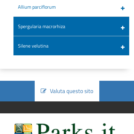
Allium parciflorum
Spergularia macrorhiza
Silene velutina
Valuta questo sito