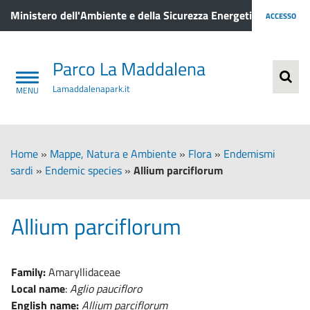
Ministero dell'Ambiente e della Sicurezza Energetica
ACCESSO
Parco La Maddalena
Lamaddalenapark.it
Home
»
Mappe, Natura e Ambiente
»
Flora
»
Endemismi
sardi
»
Endemic species
»
Allium parciflorum
Allium parciflorum
Family:
Amaryllidaceae
Local name
:
Aglio paucifloro
English name:
Allium parciflorum